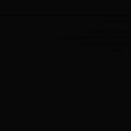
内容纠错
|
关于
阜阳市颍东区人民政府办公
地址：阜阳市北京东路
216
号 电话：
0558-2319
皖ICP备13001372号-1
网站标识码：
技术支持：
龙讯科技
（